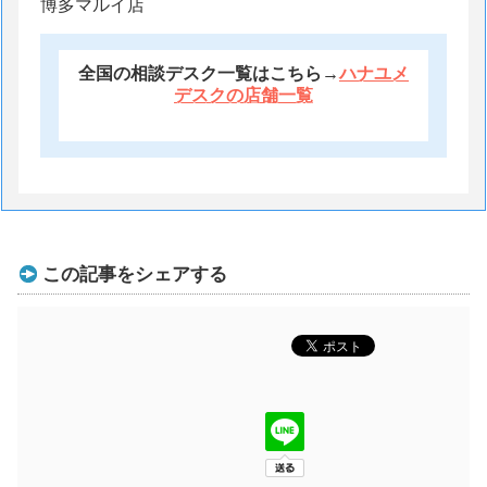
博多マルイ店
全国の相談デスク一覧はこちら→
ハナユメ
デスクの店舗一覧
この記事をシェアする