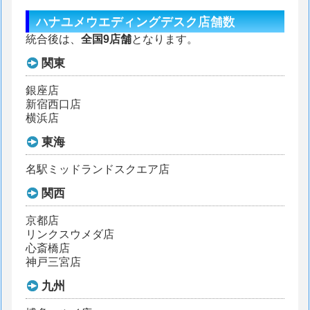
ハナユメウエディングデスク店舗数
統合後は、
全国9店舗
となります。
関東
銀座店
新宿西口店
横浜店
東海
名駅ミッドランドスクエア店
関西
京都店
リンクスウメダ店
心斎橋店
神戸三宮店
九州